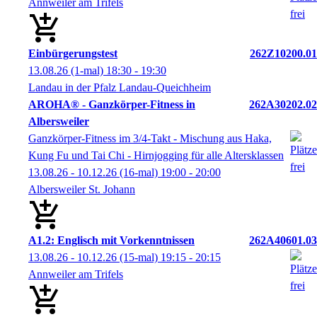
Annweiler am Trifels
Einbürgerungstest
262Z10200.01
13.08.26
(1-mal)
18:30
- 19:30
Landau in der Pfalz Landau-Queichheim
AROHA® - Ganzkörper-Fitness in
262A30202.02
Albersweiler
Ganzkörper-Fitness im 3/4-Takt - Mischung aus Haka,
Kung Fu und Tai Chi - Hirnjogging für alle Altersklassen
13.08.26 - 10.12.26
(16-mal)
19:00
- 20:00
Albersweiler St. Johann
A1.2: Englisch mit Vorkenntnissen
262A40601.03
13.08.26 - 10.12.26
(15-mal)
19:15
- 20:15
Annweiler am Trifels