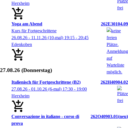
Herxheim
Yoga am Abend
262E30104.09
Kurs für Fortgeschrittene
26.08.26 - 11.11.26
(10-mal)
19:15
- 20:45
Edenkoben
27.08.26
(Donnerstag)
Italienisch für Fortgeschrittene (B2)
262H40904.02
27.08.26 - 01.10.26
(6-mal)
17:30
- 19:00
Herxheim
Conversazione in italiano - corso di
262O40903.01
neu
prova