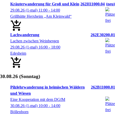
Kräuterwanderung für Groß und Klein
262H11000.04
neu
29.08.26
(1-mal)
11:00
- 14:00
Grillhütte Herxheim „Am Kleinwald“
Lachwanderung
262E30200.01
Lachen zwischen Weinbergen
29.08.26
(1-mal)
16:00
- 18:00
Edesheim
30.08.26
(Sonntag)
Pilzlehrwanderung in heimischen Wäldern
262B11000.01
und Wiesen
Eine Kooperation mit dem DGfM
30.08.26
(1-mal)
10:00
- 14:00
Böllenborn