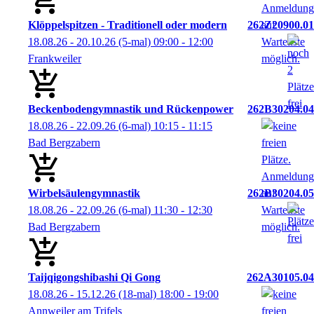
Klöppelspitzen - Traditionell oder modern
262Z20900.01
18.08.26 - 20.10.26
(5-mal)
09:00
- 12:00
Frankweiler
Beckenbodengymnastik und Rückenpower
262B30204.04
18.08.26 - 22.09.26
(6-mal)
10:15
- 11:15
Bad Bergzabern
Wirbelsäulengymnastik
262B30204.05
18.08.26 - 22.09.26
(6-mal)
11:30
- 12:30
Bad Bergzabern
Taijqigongshibashi Qi Gong
262A30105.04
18.08.26 - 15.12.26
(18-mal)
18:00
- 19:00
Annweiler am Trifels