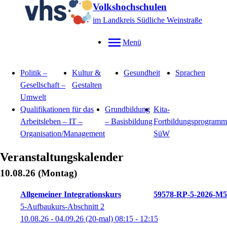
Volkshochschulen
im Landkreis Südliche Weinstraße
Menü
Politik –
Kultur &
Gesundheit
Sprachen
Gesellschaft –
Gestalten
Umwelt
Qualifikationen für das
Grundbildung
Kita-
Arbeitsleben – IT –
– Basisbildung
Fortbildungsprogramm
Organisation/Management
SüW
Veranstaltungskalender
10.08.26
(Montag)
Allgemeiner Integrationskurs
59578-RP-5-2026-M5
5-Aufbaukurs-Abschnitt 2
10.08.26 - 04.09.26
(20-mal)
08:15
- 12:15