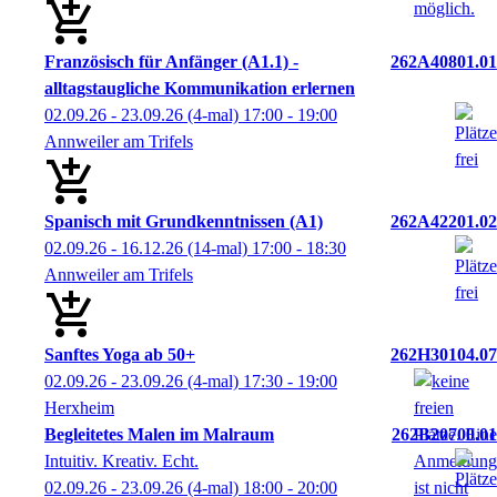
Französisch für Anfänger (A1.1) -
262A40801.01
alltagstaugliche Kommunikation erlernen
02.09.26 - 23.09.26
(4-mal)
17:00
- 19:00
Annweiler am Trifels
Spanisch mit Grundkenntnissen (A1)
262A42201.02
02.09.26 - 16.12.26
(14-mal)
17:00
- 18:30
Annweiler am Trifels
Sanftes Yoga ab 50+
262H30104.07
02.09.26 - 23.09.26
(4-mal)
17:30
- 19:00
Herxheim
Begleitetes Malen im Malraum
262B20700.01
Intuitiv. Kreativ. Echt.
02.09.26 - 23.09.26
(4-mal)
18:00
- 20:00