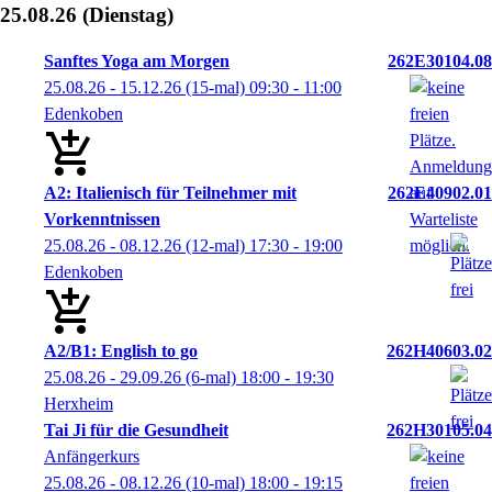
25.08.26
(Dienstag)
Sanftes Yoga am Morgen
262E30104.08
25.08.26 - 15.12.26
(15-mal)
09:30
- 11:00
Edenkoben
A2: Italienisch für Teilnehmer mit
262E40902.01
Vorkenntnissen
25.08.26 - 08.12.26
(12-mal)
17:30
- 19:00
Edenkoben
A2/B1: English to go
262H40603.02
25.08.26 - 29.09.26
(6-mal)
18:00
- 19:30
Herxheim
Tai Ji für die Gesundheit
262H30105.04
Anfängerkurs
25.08.26 - 08.12.26
(10-mal)
18:00
- 19:15