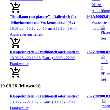
"Studiamo con piacere" - Italienisch für
262A40902.01
Teilnehmende mit Vorkenntnissen (A2)
18.08.26 - 15.12.26
(16-mal)
18:15
- 19:45
Annweiler am Trifels
Klöppelspitzen - Traditionell oder modern
262Z20900.02
18.08.26 - 20.10.26
(5-mal)
19:00
- 22:00
Frankweiler
19.08.26
(Mittwoch)
Klöppelspitzen - Traditionell oder modern
262Z20900.03
19.08.26 - 21.10.26
(5-mal)
09:00
- 12:00
Frankweiler