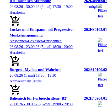
B1: Italienisch Mittelstufe
262H40903.01
26.08.26 - 30.09.26
(6-mal)
17:30
- 19:00
Herxheim
Locker und Entspannt mit Progressiver
262H30103.01
Muskelentspannung
Anspannen-Loslassen-Entspannen
26.08.26 - 23.09.26
(5-mal)
18:30
- 20:00
Herxheim
Burgen - Mythos und Wahrheit
262A10100.02
26.08.26
(1-mal)
18:30
- 19:30
Annweiler am Trifels
Italienisch für Fortgeschrittene (B2)
262H40904.01
26.08.26 - 30.09.26
(6-mal)
19:00
- 20:30