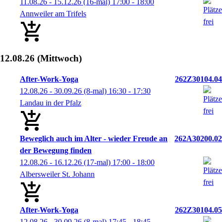
11.08.26 - 15.12.26
(16-mal)
17:00
- 18:00
Annweiler am Trifels
12.08.26
(Mittwoch)
After-Work-Yoga
262Z30104.04
12.08.26 - 30.09.26
(8-mal)
16:30
- 17:30
Landau in der Pfalz
Beweglich auch im Alter - wieder Freude an
262A30200.02
der Bewegung finden
12.08.26 - 16.12.26
(17-mal)
17:00
- 18:00
Albersweiler St. Johann
After-Work-Yoga
262Z30104.05
12.08.26 - 30.09.26
(8-mal)
17:45
- 18:45