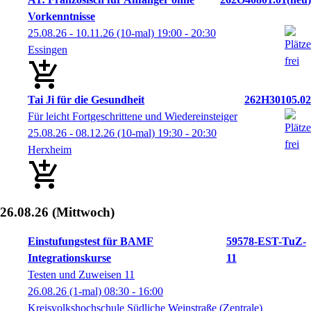
Vorkenntnisse
25.08.26 - 10.11.26
(10-mal)
19:00
- 20:30
Essingen
Tai Ji für die Gesundheit
262H30105.02
Für leicht Fortgeschrittene und Wiedereinsteiger
25.08.26 - 08.12.26
(10-mal)
19:30
- 20:30
Herxheim
26.08.26
(Mittwoch)
Einstufungstest für BAMF
59578-EST-TuZ-
Integrationskurse
11
Testen und Zuweisen 11
26.08.26
(1-mal)
08:30
- 16:00
Kreisvolkshochschule Südliche Weinstraße (Zentrale)