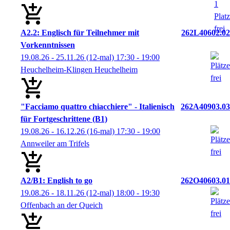
A2.2: Englisch für Teilnehmer mit
262L40602.02
Vorkenntnissen
19.08.26 - 25.11.26
(12-mal)
17:30
- 19:00
Heuchelheim-Klingen Heuchelheim
"Facciamo quattro chiacchiere" - Italienisch
262A40903.03
für Fortgeschrittene (B1)
19.08.26 - 16.12.26
(16-mal)
17:30
- 19:00
Annweiler am Trifels
A2/B1: English to go
262O40603.01
19.08.26 - 18.11.26
(12-mal)
18:00
- 19:30
Offenbach an der Queich