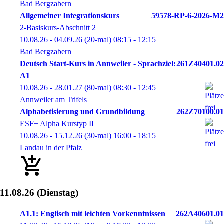
Bad Bergzabern
Allgemeiner Integrationskurs
59578-RP-6-2026-M2
2-Basiskurs-Abschnitt 2
10.08.26 - 04.09.26
(20-mal)
08:15
- 12:15
Bad Bergzabern
Deutsch Start-Kurs in Annweiler - Sprachziel:
261Z40401.02
A1
10.08.26 - 28.01.27
(80-mal)
08:30
- 12:45
Annweiler am Trifels
Alphabetisierung und Grundbildung
262Z70100.01
ESF+ Alpha Kurstyp II
10.08.26 - 15.12.26
(30-mal)
16:00
- 18:15
Landau in der Pfalz
11.08.26
(Dienstag)
A1.1: Englisch mit leichten Vorkenntnissen
262A40601.01