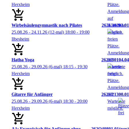
Herxheim
Wirbelsäulengymnastik nach Pilates
262L30203.01
25.08.26 - 24.11.26
(12-mal)
18:00
- 19:00
Ilbesheim
Hatha Yoga
262H30104.04
25.08.26 - 29.09.26
(6-mal)
18:15
- 19:30
Herxheim
Gitarre für Anfänger
262H21300.01
25.08.26 - 29.09.26
(6-mal)
18:30
- 20:00
Herxheim
A1: Französisch für Anfänger ohne
262O40801.01
neu