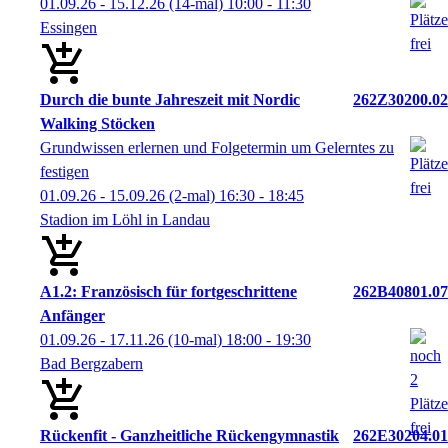
01.09.26 - 15.12.26
(14-mal)
10:00
- 11:30
Essingen
Durch die bunte Jahreszeit mit Nordic
262Z30200.02
Walking Stöcken
Grundwissen erlernen und Folgetermin um Gelerntes zu
festigen
01.09.26 - 15.09.26
(2-mal)
16:30
- 18:45
Stadion im Löhl in Landau
A1.2: Französisch für fortgeschrittene
262B40801.07
Anfänger
01.09.26 - 17.11.26
(10-mal)
18:00
- 19:30
Bad Bergzabern
Rückenfit - Ganzheitliche Rückengymnastik
262E30204.01