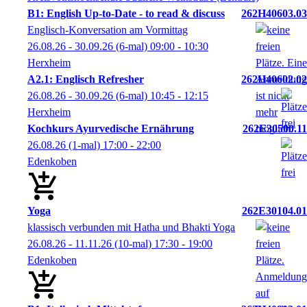
B1: English Up-to-Date - to read & discuss
262H40603.03
Englisch-Konversation am Vormittag
26.08.26 - 30.09.26
(6-mal)
09:00
- 10:30
Herxheim
A2.1: Englisch Refresher
262H40602.02
26.08.26 - 30.09.26
(6-mal)
10:45
- 12:15
Herxheim
Kochkurs Ayurvedische Ernährung
262E30500.11
26.08.26
(1-mal)
17:00
- 22:00
Edenkoben
Yoga
262E30104.01
klassisch verbunden mit Hatha und Bhakti Yoga
26.08.26 - 11.11.26
(10-mal)
17:30
- 19:00
Edenkoben