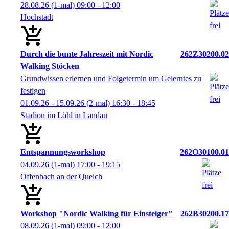
28.08.26
(1-mal)
09:00
- 12:00
Hochstadt
Durch die bunte Jahreszeit mit Nordic
262Z30200.02
Walking Stöcken
Grundwissen erlernen und Folgetermin um Gelerntes zu
festigen
01.09.26 - 15.09.26
(2-mal)
16:30
- 18:45
Stadion im Löhl in Landau
Entspannungsworkshop
262O30100.01
04.09.26
(1-mal)
17:00
- 19:15
Offenbach an der Queich
Workshop "Nordic Walking für Einsteiger"
262B30200.17
08.09.26
(1-mal)
09:00
- 12:00