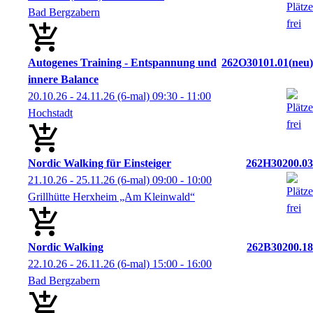
Bad Bergzabern
Autogenes Training - Entspannung und
262O30101.01
neu
innere Balance
20.10.26 - 24.11.26
(6-mal)
09:30
- 11:00
Hochstadt
Nordic Walking für Einsteiger
262H30200.03
21.10.26 - 25.11.26
(6-mal)
09:00
- 10:00
Grillhütte Herxheim „Am Kleinwald“
Nordic Walking
262B30200.18
22.10.26 - 26.11.26
(6-mal)
15:00
- 16:00
Bad Bergzabern