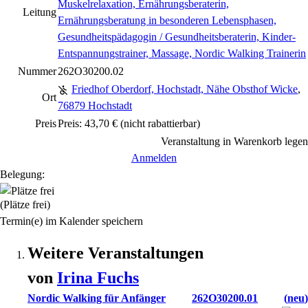
Muskelrelaxation, Ernährungsberaterin,
Leitung
Ernährungsberatung in besonderen Lebensphasen,
Gesundheitspädagogin / Gesundheitsberaterin, Kinder-
Entspannungstrainer, Massage, Nordic Walking Trainerin
Nummer
262O30200.02
Friedhof Oberdorf, Hochstadt, Nähe Obsthof Wicke
,
Ort
76879 Hochstadt
Preis
Preis: 43,70 €
(nicht rabattierbar)
Veranstaltung in Warenkorb legen
Anmelden
Belegung:
(Plätze frei)
Termin(e) im Kalender speichern
Weitere Veranstaltungen
von
Irina
Fuchs
Nordic Walking für Anfänger
262O30200.01
neu