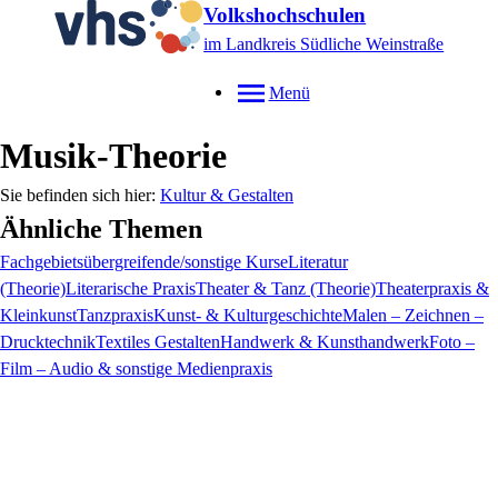
Volkshochschulen
im Landkreis Südliche Weinstraße
Menü
Musik-Theorie
Kultur & Gestalten
Ähnliche Themen
Fachgebietsübergreifende/sonstige Kurse
Literatur
(Theorie)
Literarische Praxis
Theater & Tanz (Theorie)
Theaterpraxis &
Kleinkunst
Tanzpraxis
Kunst- & Kulturgeschichte
Malen – Zeichnen –
Drucktechnik
Textiles Gestalten
Handwerk & Kunsthandwerk
Foto –
Film – Audio & sonstige Medienpraxis