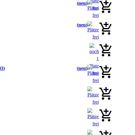
neu
neu
03
neu