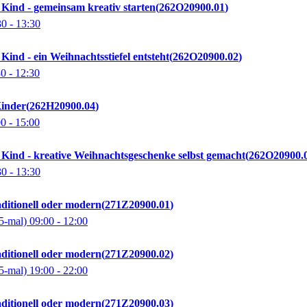
Kind - gemeinsam kreativ starten
262O20900.01
30
- 13:30
Kind - ein Weihnachtsstiefel entsteht
262O20900.02
30
- 12:30
inder
262H20900.04
00
- 15:00
 Kind - kreative Weihnachtsgeschenke selbst gemacht
262O20900.
30
- 13:30
aditionell oder modern
271Z20900.01
5-mal)
09:00
- 12:00
aditionell oder modern
271Z20900.02
5-mal)
19:00
- 22:00
aditionell oder modern
271Z20900.03