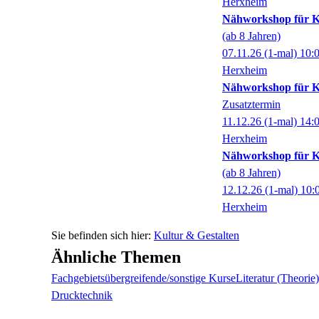
Herxheim
Nähworkshop für K
(ab 8 Jahren)
07.11.26
(1-mal)
10:
Herxheim
Nähworkshop für K
Zusatztermin
11.12.26
(1-mal)
14:
Herxheim
Nähworkshop für K
(ab 8 Jahren)
12.12.26
(1-mal)
10:
Herxheim
Kultur & Gestalten
Ähnliche Themen
Fachgebietsübergreifende/sonstige Kurse
Literatur (Theorie)
Drucktechnik