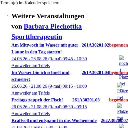
Termin(e) im Kalender speichern
Weitere Veranstaltungen
von
Barbara
Piechottka
Sporttherapeutin
Am Mittwoch im Wasser mit guter
261A30201.02
Laune in den Tag starten!
24.06.26 - 26.08.26
(9-mal)
09:45
- 10:30
Annweiler am Trifels
Im Wasser bin ich schnell und
261A30201.04
schneller!
26.06.26 - 21.08.26
(9-mal)
09:15
- 10:00
Annweiler am Trifels
Freitags zappelt der Fisch!
261A30201.03
26.06.26 - 21.08.26
(9-mal)
08:30
- 09:15
Annweiler am Trifels
Kraftvoll und entspannt in das Wochenende
262Z30200.07
21.08.26
(1-mal)
13:30
- 16:00