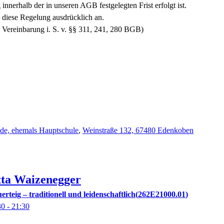
innerhalb der in unseren AGB festgelegten Frist erfolgt ist.
diese Regelung ausdrücklich an.
 Vereinbarung i. S. v. §§ 311, 241, 280 BGB)
ude, ehemals Hauptschule
,
Weinstraße 132, 67480 Edenkoben
tta
Waizenegger
rteig – traditionell und leidenschaftlich
262E21000.01
30
- 21:30