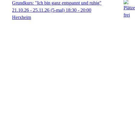
Grundkurs: "Ich bin ganz entspannt und ruhig"
21.10.26 - 25.11.26
(5-mal)
18:30
- 20:00
Herxheim