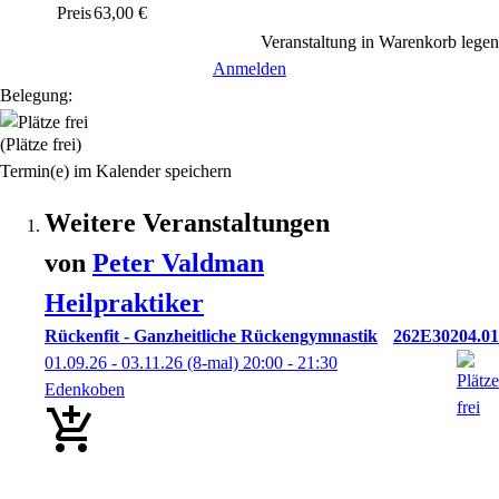
Preis
63,00 €
Veranstaltung in Warenkorb legen
Anmelden
Belegung:
(Plätze frei)
Termin(e) im Kalender speichern
Weitere Veranstaltungen
von
Peter
Valdman
Heilpraktiker
Rückenfit - Ganzheitliche Rückengymnastik
262E30204.01
01.09.26 - 03.11.26
(8-mal)
20:00
- 21:30
Edenkoben