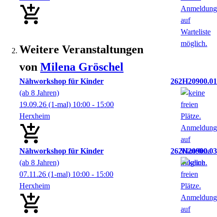
Weitere Veranstaltungen
von
Milena
Gröschel
Nähworkshop für Kinder
262H20900.01
(ab 8 Jahren)
19.09.26
(1-mal)
10:00
- 15:00
Herxheim
Nähworkshop für Kinder
262H20900.03
(ab 8 Jahren)
07.11.26
(1-mal)
10:00
- 15:00
Herxheim