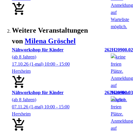
Weitere Veranstaltungen
von
Milena
Gröschel
Nähworkshop für Kinder
262H20900.02
(ab 8 Jahren)
17.10.26
(1-mal)
10:00
- 15:00
Herxheim
Nähworkshop für Kinder
262H20900.03
(ab 8 Jahren)
07.11.26
(1-mal)
10:00
- 15:00
Herxheim