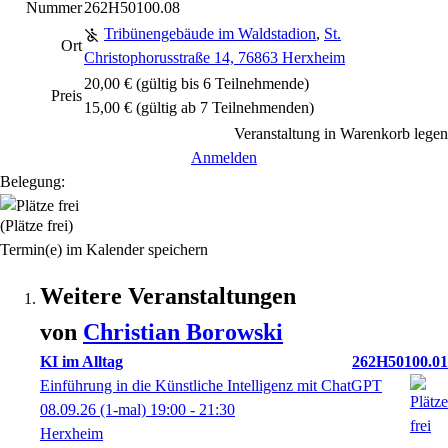
Nummer
262H50100.08
Tribünengebäude im Waldstadion
,
St.
Ort
Christophorusstraße 14, 76863 Herxheim
20,00 € (gültig bis 6 Teilnehmende)
Preis
15,00 € (gültig ab 7 Teilnehmenden)
Veranstaltung in Warenkorb legen
Anmelden
Belegung:
(Plätze frei)
Termin(e) im Kalender speichern
Weitere Veranstaltungen
von
Christian
Borowski
KI im Alltag
262H50100.01
Einführung in die Künstliche Intelligenz mit ChatGPT
08.09.26
(1-mal)
19:00
- 21:30
Herxheim