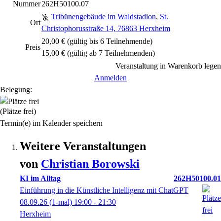
Nummer
262H50100.07
Tribünengebäude im Waldstadion
,
St.
Ort
Christophorusstraße 14, 76863 Herxheim
20,00 € (gültig bis 6 Teilnehmende)
Preis
15,00 € (gültig ab 7 Teilnehmenden)
Veranstaltung in Warenkorb legen
Anmelden
Belegung:
(Plätze frei)
Termin(e) im Kalender speichern
Weitere Veranstaltungen
von
Christian
Borowski
KI im Alltag
262H50100.01
Einführung in die Künstliche Intelligenz mit ChatGPT
08.09.26
(1-mal)
19:00
- 21:30
Herxheim