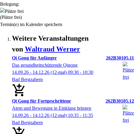
Belegung:
(Plätze frei)
Termin(e) im Kalender speichern
Weitere Veranstaltungen
von
Waltraud
Werner
Qi Gong für Anfänger
262B30105.11
Das gesundheitschützende Qigong
14.09.26 - 14.12.26
(12-mal)
09:30
- 10:30
Bad Bergzabern
Qi Gong für Fortgeschrittene
262B30105.12
Atem und Bewegung in Einklang bringen
14.09.26 - 14.12.26
(12-mal)
10:35
- 11:35
Bad Bergzabern