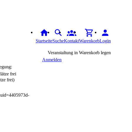
Startseite
Suche
Kontakt
Warenkorb
Login
Veranstaltung in Warenkorb legen
Anmelden
egung:
tze frei)
uuid=4405973d-