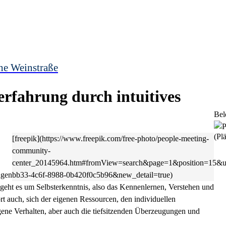
he Weinstraße
terfahrung durch intuitives
Bel
(Plä
[freepik](https://www.freepik.com/free-photo/people-meeting-
community-
center_20145964.htm#fromView=search&page=1&position=15&
agen
bb33-4c6f-8988-0b420f0c5b96&new_detail=true)
eht es um Selbsterkenntnis, also das Kennenlernen, Verstehen und
rt auch, sich der eigenen Ressourcen, den individuellen
gene Verhalten, aber auch die tiefsitzenden Überzeugungen und