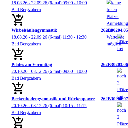
18.08.26 - 22.09.26
(6-mal)
09:00
- 10:00
Bad Bergzabern
Wirbelsäulengymnastik
262B30204.05
18.08.26 - 22.09.26
(6-mal)
11:30
- 12:30
Bad Bergzabern
Pilates am Vormittag
262B30203.06
20.10.26 - 08.12.26
(6-mal)
09:00
- 10:00
Bad Bergzabern
Beckenbodengymnastik und Rückenpower
262B30204.07
20.10.26 - 08.12.26
(6-mal)
10:15
- 11:15
Bad Bergzabern