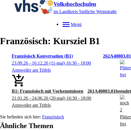
Volkshochschulen
im Landkreis Südliche Weinstraße
Menü
Französisch: Kursziel B1
Französisch Konversation (B1)
262A40803.01
23.09.26 - 16.12.26
(11-mal)
16:30
- 18:00
Annweiler am Trifels
B1: Französisch mit Vorkenntnissen
261A40803.01
21.01.26 - 24.06.26
(20-mal)
16:30
- 18:00
Annweiler am Trifels
Französisch
Ähnliche Themen