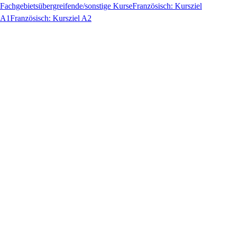
Fachgebietsübergreifende/sonstige Kurse
Französisch: Kursziel
A1
Französisch: Kursziel A2