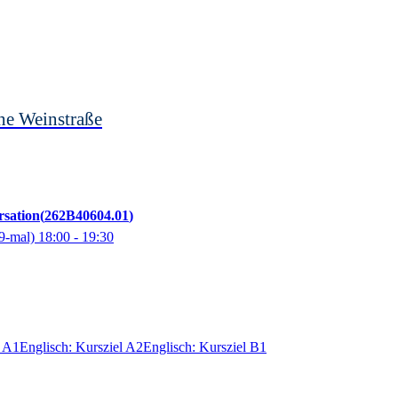
he Weinstraße
rsation
262B40604.01
9-mal)
18:00
- 19:30
l A1
Englisch: Kursziel A2
Englisch: Kursziel B1