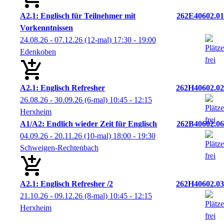
A2.1: Englisch für Teilnehmer mit
262E40602.01
Vorkenntnissen
24.08.26 - 07.12.26
(12-mal)
17:30
- 19:00
Edenkoben
A2.1: Englisch Refresher
262H40602.02
26.08.26 - 30.09.26
(6-mal)
10:45
- 12:15
Herxheim
A1/A2: Endlich wieder Zeit für Englisch
262B40602.06
04.09.26 - 20.11.26
(10-mal)
18:00
- 19:30
Schweigen-Rechtenbach
A2.1: Englisch Refresher /2
262H40602.03
21.10.26 - 09.12.26
(8-mal)
10:45
- 12:15
Herxheim