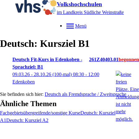
Volkshochschulen
im Landkreis Südliche Weinstraße
Menü
Deutsch: Kursziel B1
Deutsch Fit-Kurs in Edenkoben -
261Z40403.01
Sprachziel: B1
09.03.26 - 28.10.26
(100-mal)
08:30
- 12:00
Edenkoben
Deutsch als Fremdsprache / Zweitsprache
Ähnliche Themen
Fachgebietsübergreifende/sonstige Kurse
Deutsch: Kursziel
A1
Deutsch: Kursziel A2