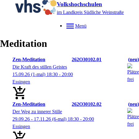
Volkshochschulen
im Landkreis Südliche Weinstraße
Menü
Meditation
Zen-Meditation
262O30102.01
neu
Die Kraft des stillen Geistes
15.09.26
(1-mal)
18:30
- 20:00
Essingen
Zen-Meditation
262O30102.02
neu
Der Weg zu innerer Stille
29.09.26 - 17.11.26
(6-mal)
18:30
- 20:00
Essingen