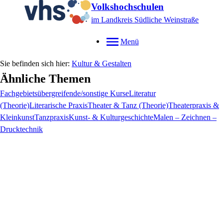
Volkshochschulen
im Landkreis Südliche Weinstraße
Menü
Kultur & Gestalten
Ähnliche Themen
Fachgebietsübergreifende/sonstige Kurse
Literatur
(Theorie)
Literarische Praxis
Theater & Tanz (Theorie)
Theaterpraxis &
Kleinkunst
Tanzpraxis
Kunst- & Kulturgeschichte
Malen – Zeichnen –
Drucktechnik