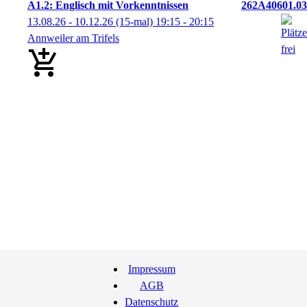
A1.2: Englisch mit Vorkenntnissen
262A40601.03
13.08.26 - 10.12.26
(15-mal)
19:15
- 20:15
Annweiler am Trifels
Impressum
AGB
Datenschutz