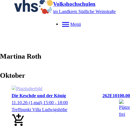
Volkshochschulen
im Landkreis Südliche Weinstraße
Menü
Martina
Roth
Oktober
Die Keschde und der König
262E10100.00
11.10.26
(1-mal)
15:00
- 18:00
Treffpunkt Villa Ludwigshöhe