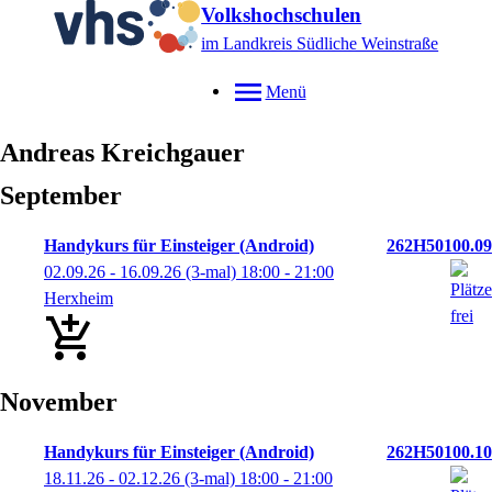
Volkshochschulen
im Landkreis Südliche Weinstraße
Menü
Andreas
Kreichgauer
September
Handykurs für Einsteiger (Android)
262H50100.09
02.09.26 - 16.09.26
(3-mal)
18:00
- 21:00
Herxheim
November
Handykurs für Einsteiger (Android)
262H50100.10
18.11.26 - 02.12.26
(3-mal)
18:00
- 21:00