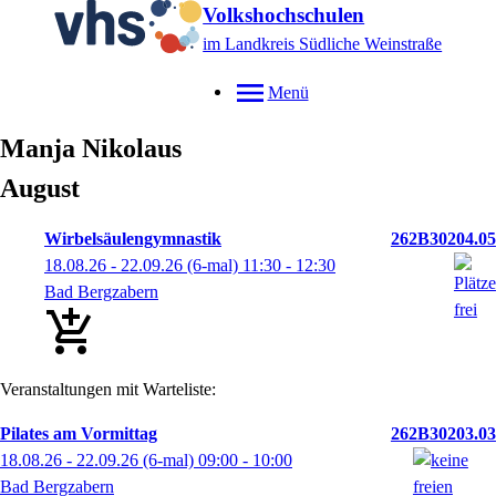
Volkshochschulen
im Landkreis Südliche Weinstraße
Menü
Manja
Nikolaus
August
Wirbelsäulengymnastik
262B30204.05
18.08.26 - 22.09.26
(6-mal)
11:30
- 12:30
Bad Bergzabern
Veranstaltungen mit Warteliste:
Pilates am Vormittag
262B30203.03
18.08.26 - 22.09.26
(6-mal)
09:00
- 10:00
Bad Bergzabern