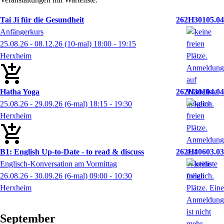
Tai Ji für die Gesundheit
262H30105.04
Anfängerkurs
25.08.26 - 08.12.26
(10-mal)
18:00
- 19:15
Herxheim
Hatha Yoga
262H30104.04
25.08.26 - 29.09.26
(6-mal)
18:15
- 19:30
Herxheim
B1: English Up-to-Date - to read & discuss
262H40603.03
Englisch-Konversation am Vormittag
26.08.26 - 30.09.26
(6-mal)
09:00
- 10:30
Herxheim
September