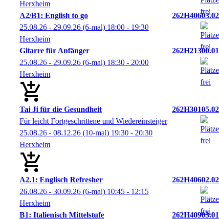
Herxheim
A2/B1: English to go
262H40603.02
25.08.26 - 29.09.26
(6-mal)
18:00
- 19:30
Herxheim
Gitarre für Anfänger
262H21300.01
25.08.26 - 29.09.26
(6-mal)
18:30
- 20:00
Herxheim
Tai Ji für die Gesundheit
262H30105.02
Für leicht Fortgeschrittene und Wiedereinsteiger
25.08.26 - 08.12.26
(10-mal)
19:30
- 20:30
Herxheim
A2.1: Englisch Refresher
262H40602.02
26.08.26 - 30.09.26
(6-mal)
10:45
- 12:15
Herxheim
B1: Italienisch Mittelstufe
262H40903.01