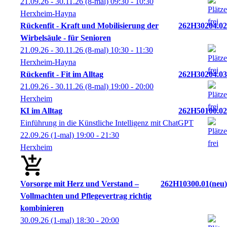
21.09.26 - 30.11.26
(8-mal)
09:30
- 10:30
Herxheim-Hayna
Rückenfit - Kraft und Mobilisierung der
262H30204.02
Wirbelsäule - für Senioren
21.09.26 - 30.11.26
(8-mal)
10:30
- 11:30
Herxheim-Hayna
Rückenfit - Fit im Alltag
262H30204.03
21.09.26 - 30.11.26
(8-mal)
19:00
- 20:00
Herxheim
KI im Alltag
262H50100.02
Einführung in die Künstliche Intelligenz mit ChatGPT
22.09.26
(1-mal)
19:00
- 21:30
Herxheim
Vorsorge mit Herz und Verstand –
262H10300.01
neu
Vollmachten und Pflegevertrag richtig
kombinieren
30.09.26
(1-mal)
18:30
- 20:00