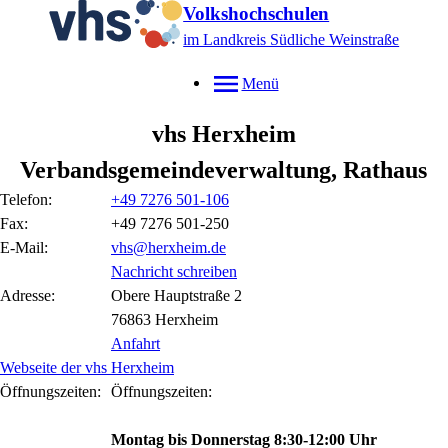
Volkshochschulen
im Landkreis Südliche Weinstraße
Menü
vhs Herxheim
Verbandsgemeindeverwaltung, Rathaus
Telefon:
+49 7276 501-106
Fax:
+49 7276 501-250
E-Mail:
vhs@herxheim.de
Nachricht schreiben
Adresse:
Obere Hauptstraße
2
76863
Herxheim
Anfahrt
Webseite der vhs Herxheim
Öffnungszeiten:
Öffnungszeiten:
Montag bis Donnerstag
8:30-12:00 Uhr