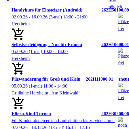
Handykurs für Einsteiger (Android)
262H50100.09
02.09.26 - 16.09.26
(3-mal)
18:00
- 21:00
Herxheim
Selbstverteidigung - Nur für Frauen
262H10600.01
05.09.26
(1-mal)
10:00
- 14:00
Herxheim
Pilzwanderung für Groß und Klein
262H11000.01
neu
05.09.26
(1-mal)
11:00
- 14:00
Grillhütte Herxheim „Am Kleinwald“
Eltern-Kind Turnen
262H30200.06
Für Kinder ab den ersten Laufschritten bis zu vier Jahren
07.09.26 - 14.12.26
(13-mal)
16:15
- 17:15