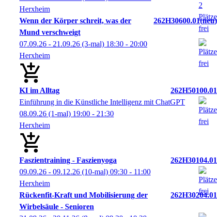
Herxheim
Wenn der Körper schreit, was der
262H30600.01
neu
Mund verschweigt
07.09.26 - 21.09.26
(3-mal)
18:30
- 20:00
Herxheim
KI im Alltag
262H50100.01
Einführung in die Künstliche Intelligenz mit ChatGPT
08.09.26
(1-mal)
19:00
- 21:30
Herxheim
Faszientraining - Faszienyoga
262H30104.01
09.09.26 - 09.12.26
(10-mal)
09:30
- 11:00
Herxheim
Rückenfit-Kraft und Mobilisierung der
262H30204.01
Wirbelsäule - Senioren