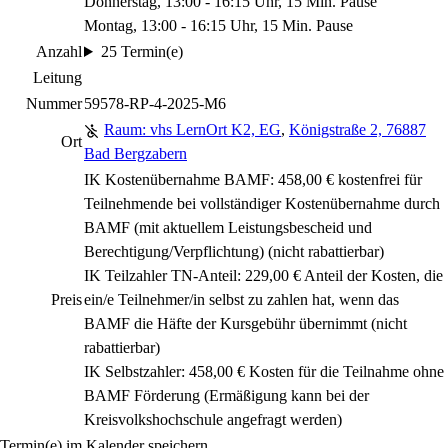
Donnerstag, 13:00 - 16:15 Uhr, 15 Min. Pause
Montag, 13:00 - 16:15 Uhr, 15 Min. Pause
Anzahl
25 Termin(e)
Leitung
Nummer
59578-RP-4-2025-M6
Raum: vhs LernOrt K2, EG
,
Königstraße 2, 76887
Ort
Bad Bergzabern
IK Kostenübernahme BAMF: 458,00 € kostenfrei für
Teilnehmende bei vollständiger Kostenübernahme durch
BAMF (mit aktuellem Leistungsbescheid und
Berechtigung/Verpflichtung)
(nicht rabattierbar)
IK Teilzahler TN-Anteil: 229,00 € Anteil der Kosten, die
Preis
ein/e Teilnehmer/in selbst zu zahlen hat, wenn das
BAMF die Häfte der Kursgebühr übernimmt
(nicht
rabattierbar)
IK Selbstzahler: 458,00 € Kosten für die Teilnahme ohne
BAMF Förderung (Ermäßigung kann bei der
Kreisvolkshochschule angefragt werden)
Termin(e) im Kalender speichern