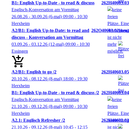
B1: English Up-to-Date - to read & discuss
262H40603.03
Englisch-Konversation am Vormittag
26.08.26 - 30.09.26
(6-mal)
09:00
- 10:30
Herxheim
A2/B1: English Up-to-Date: to read and
262O40603.02
neu
discuss - Konversation am Vormittag
03.09.26 - 03.12.26
(12-mal)
09:00
- 10:30
Essingen
A2/B1: English to go /2
262H40603.05
20.10.26 - 08.12.26
(8-mal)
18:00
- 19:30
Herxheim
B1: English Up-to-Date - to read & discuss /2
262H40603.04
Englisch-Konversation am Vormittag
21.10.26 - 09.12.26
(8-mal)
09:00
- 10:30
Herxheim
A2.1: Englisch Refresher /2
262H40602.03
21.10.26 - 09.12.26
(8-mal)
10:45
- 12:15