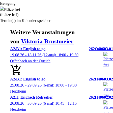
Belegung:
(Plätze frei)
Termin(e) im Kalender speichern
Weitere Veranstaltungen
von
Viktoria
Brustmeier
A2/B1: English to go
262O40603.01
19.08.26 - 18.11.26
(12-mal)
18:00
- 19:30
Offenbach an der Queich
A2/B1: English to go
262H40603.02
25.08.26 - 29.09.26
(6-mal)
18:00
- 19:30
Herxheim
A2.1: Englisch Refresher
262H40602.02
26.08.26 - 30.09.26
(6-mal)
10:45
- 12:15
Herxheim